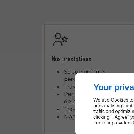
Nos prestations
Sciage béton et
percement
Your priva
Travaux de carottage
Renforcement structurel
We use Cookies to
de bâtiments
personalising conte
Travaux de démolition
traffic and optimizi
Maçonnerie générale
clicking "I Agree" 
from our providers