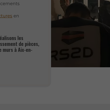
rcements
ctures
en
éalisons les
issement de pièces,
e murs à Aix-en-